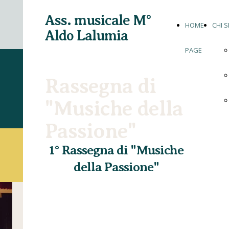
Ass. musicale M°
HOME
CHI 
Aldo Lalumia
PAGE
Rassegna di
"Musiche della
Passione"
1° Rassegna di "Musiche
della Passione"